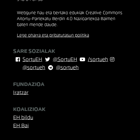
Webgune hau eta bertako edukiak Creative Commons
Aitortu-Partekatu Berdin 4.0 Nazioartekoa Baimen
baten mende daude.
Lege oharra eta pribatutasun politika
SARE SOZIALAK
SortuEH
@SortuEH
/sortueh
@sortueh
@sortueh
FUNDAZIOA
Iratzar
KOALIZIOAK
EH bildu
EH Bai