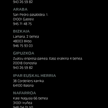
943 26 59 82
ARABA
San Pedro pasabidea, 1.
01001 Gasteiz
945 71 48 75
BIZKAIA
Lamana, 2 behea
48003 Bilbo
946 75 93 03
GIPUZKOA
Zuatzu enpresa parkea, Easo eraikina 4 behea.
20018 Donostia
943 26 59 82
IPAR EUSKAL HERRIA
38 Cordeliers karrika.
64100 Baiona
NAFARROA
Kale Nagusia 66 behea
31001 Iruñea
948 04 01 50