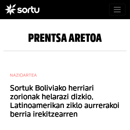
PRENTSA ARETOA
NAZIOARTEA
Sortuk Boliviako herriari
zorionak helarazi dizkio,
Latinoamerikan ziklo aurrerakoi
berria irekitzearren