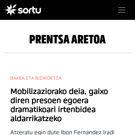
PRENTSA ARETOA
BAKEA ETA BIZIKIDETZA
Mobilizaziorako deia, gaixo
diren presoen egoera
dramatikoari irtenbidea
aldarrikatzeko
Atzeratu egin dute Ibon Fernandez Iradi