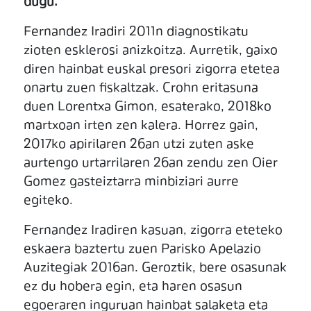
dugu.
Fernandez Iradiri 2011n diagnostikatu
zioten esklerosi anizkoitza. Aurretik, gaixo
diren hainbat euskal presori zigorra etetea
onartu zuen fiskaltzak. Crohn eritasuna
duen Lorentxa Gimon, esaterako, 2018ko
martxoan irten zen kalera. Horrez gain,
2017ko apirilaren 26an utzi zuten aske
aurtengo urtarrilaren 26an zendu zen Oier
Gomez gasteiztarra minbiziari aurre
egiteko.
Fernandez Iradiren kasuan, zigorra eteteko
eskaera baztertu zuen Parisko Apelazio
Auzitegiak 2016an. Geroztik, bere osasunak
ez du hobera egin, eta haren osasun
egoeraren inguruan hainbat salaketa eta