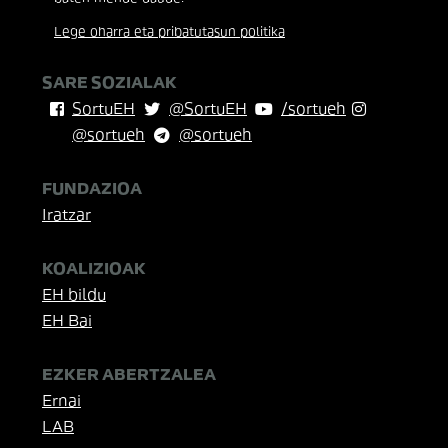
Lege oharra eta pribatutasun politika
SARE SOZIALAK
SortuEH
@SortuEH
/sortueh
@sortueh
@sortueh
FUNDAZIOA
Iratzar
KOALIZIOAK
EH bildu
EH Bai
EZKER ABERTZALEA
Ernai
LAB