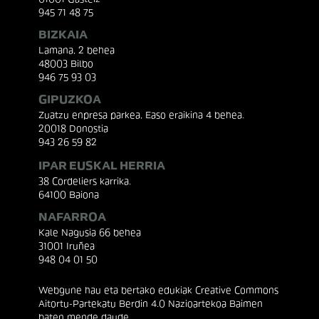
945 71 48 75
BIZKAIA
Lamana, 2 behea
48003 Bilbo
946 75 93 03
GIPUZKOA
Zuatzu enpresa parkea, Easo eraikina 4 behea.
20018 Donostia
943 26 59 82
IPAR EUSKAL HERRIA
38 Cordeliers karrika.
64100 Baiona
NAFARROA
Kale Nagusia 66 behea
31001 Iruñea
948 04 01 50
Webgune hau eta bertako edukiak Creative Commons
Aitortu-Partekatu Berdin 4.0 Nazioartekoa Baimen
baten mende daude.