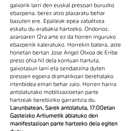
gaixorik larri den euskal presoari buruzko
ebazpena, berez atzo plazaratu behar
bazuten ere. Epaileak epea zabaltzea
eskatu du erabakia hartzeko. Ondorioz,
azaroaren 12ra arte ez da horren inguruko
ebazpenik kaleratuko. Horrekin batera, aste
honetan bertan Jose Angel Otxoa de Eribe
preso ohia hil dela kontuan hartuta,
gaixotasun larri eta sendaezina duten
presoen egoera dramatikoari berehalako
irtenbidea eman behar zaio. Horren harira
antolatutako mobilizazioetan parte
hartzeak berebiziko garrantzia du.
Larunbatean, Sarek antolatuta, 17:00etan
Gasteizko Artiumetik abiatuko den
manifestazioan parte hartzeko deia egiten