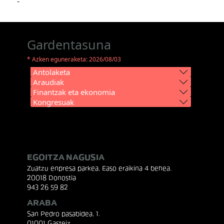
-
Gardentasuna
* Azken eguneraketa: 2026/08/03
Antolaketa
Araudiak
Finantzak eta ekonomia
Kongresuak
EGOITZA NAGUSIA
Zuatzu enpresa parkea, Easo eraikina 4 behea.
20018 Donostia
943 26 59 82
ARABA
San Pedro pasabidea, 1.
01001 Gasteiz