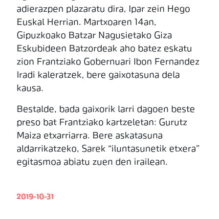
adierazpen plazaratu dira, Ipar zein Hego
Euskal Herrian. Martxoaren 14an,
Gipuzkoako Batzar Nagusietako Giza
Eskubideen Batzordeak aho batez eskatu
zion Frantziako Gobernuari Ibon Fernandez
Iradi kaleratzek, bere gaixotasuna dela
kausa.
Bestalde, bada gaixorik larri dagoen beste
preso bat Frantziako kartzeletan: Gurutz
Maiza etxarriarra. Bere askatasuna
aldarrikatzeko, Sarek “iluntasunetik etxera”
egitasmoa abiatu zuen den irailean.
2019-10-31