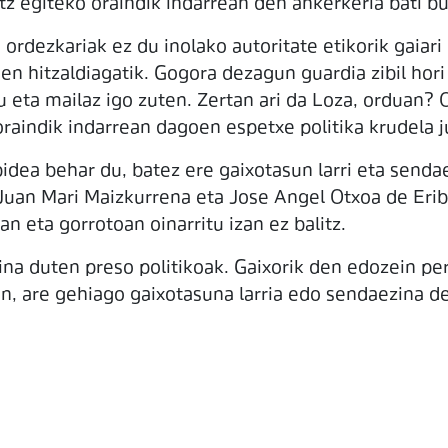
itz egiteko oraindik indarrean den ankerkeria bati bu
dezkariak ez du inolako autoritate etikorik gaiari b
n hitzaldiagatik. Gogora dezagun guardia zibil hori
u eta mailaz igo zuten. Zertan ari da Loza, orduan?
raindik indarrean dagoen espetxe politika krudela j
dea behar du, batez ere gaixotasun larri eta senda
 Juan Mari Maizkurrena eta Jose Angel Otxoa de Eri
 eta gorrotoan oinarritu izan ez balitz.
zina duten preso politikoak. Gaixorik den edozein pe
n, are gehiago gaixotasuna larria edo sendaezina d