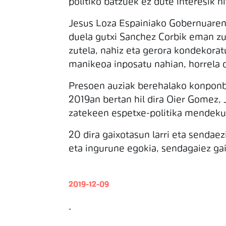
politiko batzuek ez dute interesik h
Jesus Loza Espainiako Gobernuaren or
duela gutxi Sanchez Corbik eman zue
zutela, nahiz eta gerora kondekorat
manikeoa inposatu nahian, horrela o
Presoen auziak berehalako konponbi
2019an bertan hil dira Oier Gomez,
zatekeen espetxe-politika mendekuan
20 dira gaixotasun larri eta sendae
eta ingurune egokia, sendagaiez gai
2019-12-09
-