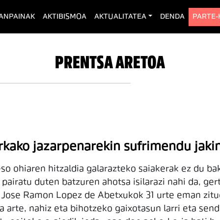
rent)
ANPAINAK
AKTIBISMOA
AKTUALITATEA
DENDA
PARTE
PRENTSA ARETOA
ako jazarpenarekin sufrimendu jakin 
ohiaren hitzaldia galarazteko saiakerak ez du bake
pairatu duten batzuren ahotsa isilarazi nahi da, gert
 Jose Ramon Lopez de Abetxukok 31 urte eman zituen
arte, nahiz eta bihotzeko gaixotasun larri eta send