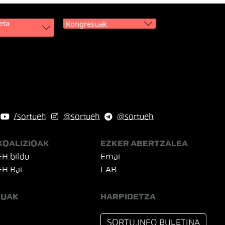
eta
Kongresuak
/sortueh
@sortueh
@sortueh
KOALIZIOAK
EZKER ABERTZALEA
EH bildu
Ernai
EH Bai
LAB
TUAK
HARPIDETZA
SORTU.INFO BULETINA