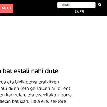
-HARTU
ES
FR
bat estali nahi dute
a eta bizikidetza eraikitzen
atu diren (eta gertatzen ari diren)
 kartzelan, eta ezarritako zigorra
aezin bat izan. Hala ere, sektore