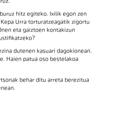
ruz.
uruz hitz egiteko. Ixilik egon zen
 Kepa Urra torturatzeagatik zigortu
 Onen eta gaiztoen kontakizun
ustifikatzeko?
ezina dutenen kasuari dagokionean.
be. Haien patua oso bestelakoa
rtsonak behar ditu arreta berezitua
enean.