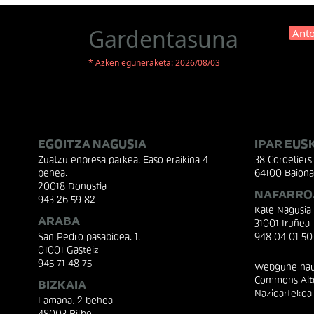
Gardentasuna
Anto
* Azken eguneraketa: 2026/08/03
EGOITZA NAGUSIA
IPAR EUS
Zuatzu enpresa parkea, Easo eraikina 4
38 Cordeliers 
behea.
64100 Baiona
20018 Donostia
NAFARRO
943 26 59 82
Kale Nagusia
ARABA
31001 Iruñea
San Pedro pasabidea, 1.
948 04 01 50
01001 Gasteiz
945 71 48 75
Webgune hau 
Commons Aito
BIZKAIA
Nazioartekoa
Lamana, 2 behea