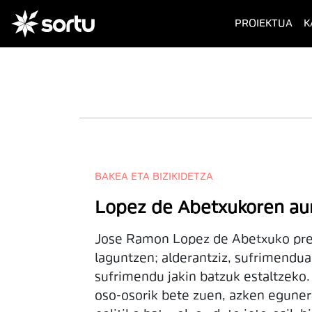
(cur
PROIEKTUA
K
BAKEA ETA BIZIKIDETZA
Lopez de Abetxukoren aurk
Jose Ramon Lopez de Abetxuko preso 
laguntzen; alderantziz, sufrimendua 
sufrimendu jakin batzuk estaltzeko.
oso-osorik bete zuen, azken egunera 