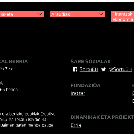
Finantzak 
laketa
Araudiak
ekonomia
KAL HERRIA
SARE SOZIALAK
karrika.
SortuEH
@SortuEH
A
FUNDAZIOA
 66 behea
Iratzar
eta bertako edukiak Creative
DINAMIKAK ETA PROIEK
rtu-Partekatu Berdin 4.0
Erria
 Baimen baten mende daude.