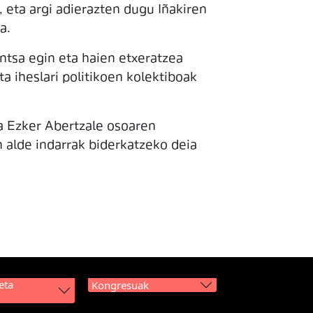
, eta argi adierazten dugu Iñakiren
a.
ntsa egin eta haien etxeratzea
ta iheslari politikoen kolektiboak
ta Ezker Abertzale osoaren
n alde indarrak biderkatzeko deia
eta
Kongresuak