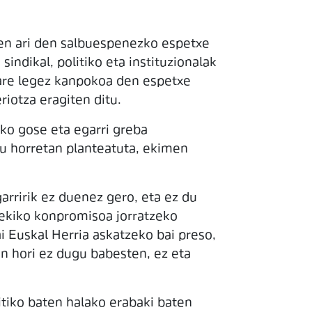
zen ari den salbuespenezko espetxe
sindikal, politiko eta instituzionalak
a are legez kanpokoa den espetxe
iotza eragiten ditu.
ko gose eta egarri greba
du horretan planteatuta, ekimen
rririk ez duenez gero, eta ez du
arekiko konpromisoa jorratzeko
i Euskal Herria askatzeko bai preso,
en hori ez dugu babesten, ez eta
litiko baten halako erabaki baten