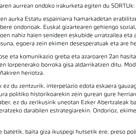
ebaren aurrean ondoko irakurketa egiten du SORTUk:
en aurka Estatu espainiarra hamarkadetan erabilit
 bere ondorioak. Euskal gizartearen gehiengo sozial, 
esoen nahiz haien senideen eskubide urratzailea et
asuna, egoera zein ekimen desesperatuak eta are her
gose eta komunikazio greba eta azaroaren 2an hasita
en lorpenerako borroka gisa aldarrikatzen ditu. Mo
ñakiren heriotza.
z du zentzurik, interpelazio edota eskaera gauzaga
tura politiko historikoarekin zein gurean gure herri
aber, ez du zerikusirik uneotan Ezker Abertzaleak ba
txeratzeko darabilen estrategiarekin. Ondorioz, ekim
 batetik, baita giza ikuspegi hutsetik ere, preso po