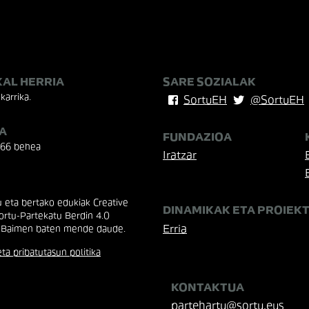
KAL HERRIA
SARE SOZIALAK
karrika.
SortuEH
@SortuEH
A
FUNDAZIOA
 66 behea
Iratzar
eta bertako edukiak Creative
DINAMIKAK ETA PROIEK
rtu-Partekatu Berdin 4.0
Erria
 Baimen baten mende daude.
ta pribatutasun politika
KONTAKTUA
partehartu@sortu.eus