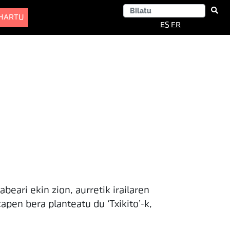
-HARTU
ES
FR
beari ekin zion, aurretik irailaren
pen bera planteatu du ‘Txikito’-k,