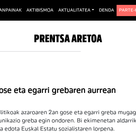
rent)
ANPAINAK
AKTIBISMOA
AKTUALITATEA
DENDA
PARTE
PRENTSA ARETOA
 gose eta egarri grebaren aurrean
politikoak azaroaren 2an gose eta egarri greba mugaga
unikazio greba egin ondoren. Bi ekimenetan aldarrika
a edota Euskal Estatu sozialistaren lorpena.