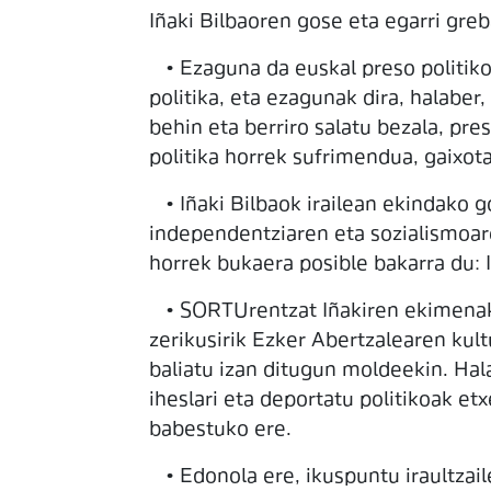
Iñaki Bilbaoren gose eta egarri gr
• Ezaguna da euskal preso politiko
politika, eta ezagunak dira, halaber,
behin eta berriro salatu bezala, pr
politika horrek sufrimendua, gaixot
• Iñaki Bilbaok irailean ekindako 
independentziaren eta sozialismoar
horrek bukaera posible bakarra du: I
• SORTUrentzat Iñakiren ekimenak e
zerikusirik Ezker Abertzalearen kul
baliatu izan ditugun moldeekin. Hal
iheslari eta deportatu politikoak e
babestuko ere.
• Edonola ere, ikuspuntu iraultzaile