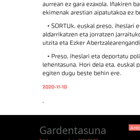
aurrean ez gara ezaxola, Iñakiren ba
ekimenak arestian aipatutakoa ez be
• SORTUk, euskal preso, iheslari et
aldarrikatzen eta jorratzen jarraituk
utzita eta Ezker Abertzalearengand
• Preso, iheslari eta deportatu pol
lehentasuna. Hori dela eta, euskal p
egiten dugu beste behin ere.
2020-11-10
-
Gardentasuna
Anto