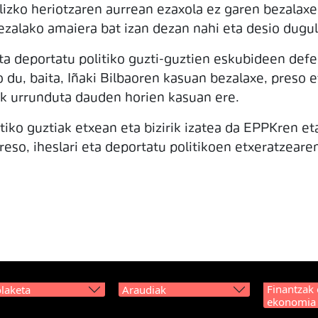
lizko heriotzaren aurrean ezaxola ez garen bezalaxe
zalako amaiera bat izan dezan nahi eta desio dugul
a deportatu politiko guzti-guztien eskubideen defe
o du, baita, Iñaki Bilbaoren kasuan bezalaxe, preso e
ik urrunduta dauden horien kasuan ere.
itiko guztiak etxean eta bizirik izatea da EPPKren e
reso, iheslari eta deportatu politikoen etxeratzeare
Finantzak 
laketa
Araudiak
ekonomia