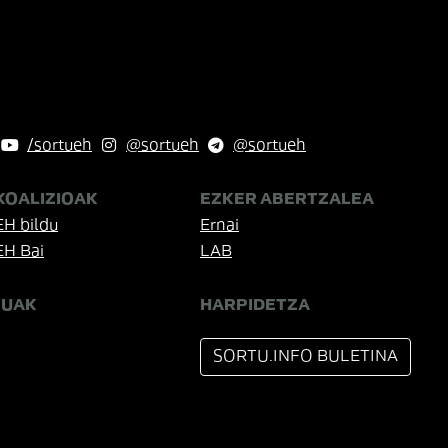
/sortueh
@sortueh
@sortueh
KOALIZIOAK
EZKER ABERTZALEA
EH bildu
Ernai
EH Bai
LAB
TUAK
HARPIDETZA
SORTU.INFO BULETINA