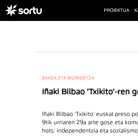
(cur
PROIEKTUA
K
BAKEA ETA BIZIKIDETZA
Iñaki Bilbao 'Txikito'-ren
Iñaki Bilbao ‘Txikito’ euskal preso 
9tik urriaren 29a arte gose eta kom
hots: independentzia eta sozialismo