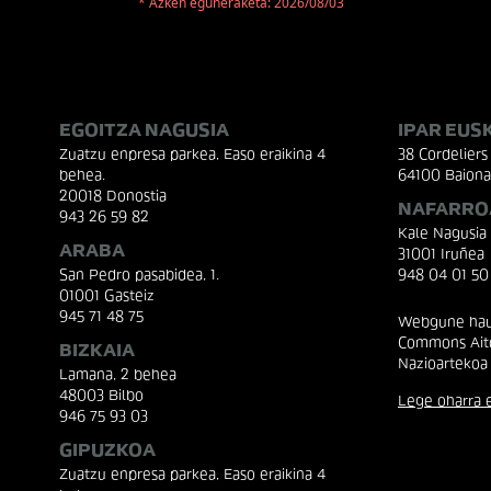
* Azken eguneraketa: 2026/08/03
EGOITZA NAGUSIA
IPAR EUS
Zuatzu enpresa parkea, Easo eraikina 4
38 Cordeliers 
behea.
64100 Baiona
20018 Donostia
NAFARRO
943 26 59 82
Kale Nagusia
ARABA
31001 Iruñea
San Pedro pasabidea, 1.
948 04 01 50
01001 Gasteiz
945 71 48 75
Webgune hau 
Commons Aito
BIZKAIA
Nazioartekoa
Lamana, 2 behea
48003 Bilbo
Lege oharra e
946 75 93 03
GIPUZKOA
Zuatzu enpresa parkea, Easo eraikina 4