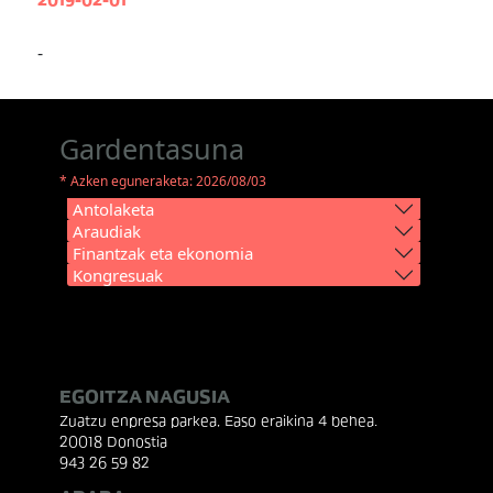
2019-02-01
-
Gardentasuna
* Azken eguneraketa: 2026/08/03
Antolaketa
Araudiak
Finantzak eta ekonomia
Kongresuak
EGOITZA NAGUSIA
Zuatzu enpresa parkea, Easo eraikina 4 behea.
20018 Donostia
943 26 59 82