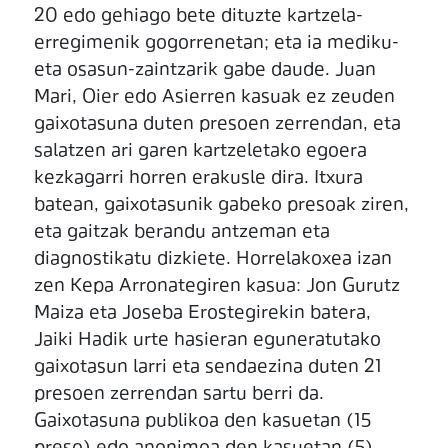
20 edo gehiago bete dituzte kartzela-
erregimenik gogorrenetan; eta ia mediku-
eta osasun-zaintzarik gabe daude. Juan
Mari, Oier edo Asierren kasuak ez zeuden
gaixotasuna duten presoen zerrendan, eta
salatzen ari garen kartzeletako egoera
kezkagarri horren erakusle dira. Itxura
batean, gaixotasunik gabeko presoak ziren,
eta gaitzak berandu antzeman eta
diagnostikatu dizkiete. Horrelakoxea izan
zen Kepa Arronategiren kasua: Jon Gurutz
Maiza eta Joseba Erostegirekin batera,
Jaiki Hadik urte hasieran eguneratutako
gaixotasun larri eta sendaezina duten 21
presoen zerrendan sartu berri da.
Gaixotasuna publikoa den kasuetan (15