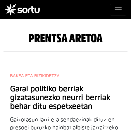
PRENTSA ARETOA
BAKEA ETA BIZIKIDETZA
Garai politiko berriak
gizatasunezko neurri berriak
behar ditu espetxeetan
Gaixotasun larri eta sendaezinak dituzten
presoei buruzko hainbat albiste jarraitzeko