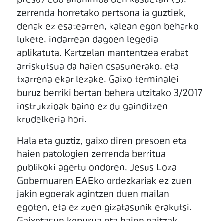
preso) edo anonimoa den kasuetan (5),
zerrenda horretako pertsona ia guztiek,
denak ez esatearren, kalean egon beharko
lukete, indarrean dagoen legedia
aplikatuta. Kartzelan mantentzea erabat
arriskutsua da haien osasunerako, eta
txarrena ekar lezake. Gaixo terminalei
buruz berriki bertan behera utzitako 3/2017
instrukzioak baino ez du gainditzen
krudelkeria hori.
Hala eta guztiz, gaixo diren presoen eta
haien patologien zerrenda berritua
publikoki agertu ondoren, Jesus Loza
Gobernuaren EAEko ordezkariak ez zuen
jakin egoerak agintzen duen mailan
egoten, eta ez zuen gizatasunik erakutsi.