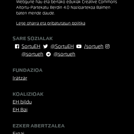
Webgune hau eta bertako edukiak Creative Commons
Aitortu-Partekatu Berdin 4.0 Nazioartekoa Baimen
baten mende daude.
Lege oharra eta pribatutasun politika
SARE SOZIALAK
SortuEH
@SortuEH
/sortueh
@sortueh
@sortueh
FUNDAZIOA
Iratzar
KOALIZIOAK
EH bildu
EH Bai
EZKER ABERTZALEA