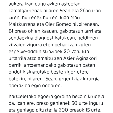
aukera izan dugu azken asteotan.
Tamalgarrienak hilaren 5ean eta 26an izan
ziren, hurrenez hurren Juan Mari
Maizkurrena eta Oier Gomez hil zirenean.
Bi preso ohien kasuan, gaixotasun larri eta
sendaezina diagnostikatukoan, gelditzen
zitzaien zigorra eten behar izan zuten
espetxe-administrazioek 2017an. Eta
urtarrila atzo amaitu zen Asier Aginakori
berriki antzemandako gaixotasun baten
ondotik sinatutako beste zigor-etete
batekin, hilaren 15ean, urgentziaz kirurgia-
operazioa egin ondoren.
Kartzeletako egoera gordina bezain krudela
da. Izan ere, preso gehienek 50 urte inguru
eta gehiago dituzte; ia 200 presok 15 urte,