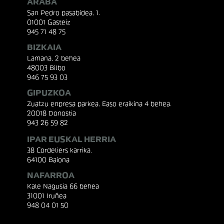
ARABA
San Pedro pasabidea, 1.
01001 Gasteiz
945 71 48 75
BIZKAIA
Lamana, 2 behea
48003 Bilbo
946 75 93 03
GIPUZKOA
Zuatzu enpresa parkea, Easo eraikina 4 behea.
20018 Donostia
943 26 59 82
IPAR EUSKAL HERRIA
38 Cordeliers karrika.
64100 Baiona
NAFARROA
Kale Nagusia 66 behea
31001 Iruñea
948 04 01 50