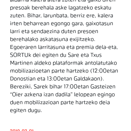
aldarria kalera atera zuten eta gaixo diren
presoak berehala aske lagatzeko eskatu
zuten. Bihar, larunbata, berriz ere, kalera
irten beharrean egongo gara, gaixotasun
larri eta sendaezina duten presoen
berehalako askatasuna exijitzeko.
Egoeraren larritasuna eta premia dela-eta,
SORTUk dei egiten du Sare eta Txus
Martinen aldeko plataformak antolatutako
mobilizazioetan parte hartzeko (12:00etan
Donostian eta 13:00etan Galdakaon).
Bereziki, Sarek bihar 17:00etan Gasteizen
“Oier azkena izan dadila” lelopean egingo
duen mobilizazioan parte hartzeko deia
egiten dugu.