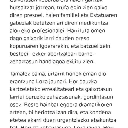
Gaixotasun kopurua eta haien gaitzak
hutsaltzat jotzean, trufa egin zien gaixo
diren presoei, haien familiei eta Estatuaren
gabeziak betetzen ari diren medikuntza
alorreko profesionalei. Harrituta omen
dago gaixorik larri dauden preso
kopuruaren igoerarekin, eta batzuei zein
besteei –ezker abertzaleari barne–
zehaztasun handiagoa exijitu zien.
Tamalez baina, urtarril honek eman dio
erantzuna Loza jaunari. Hor dauzka
kartzeletako errealitateari eta gaixotasun
larriei buruzko zehaztasunak, gordintasun
osoz. Beste hainbat egoera dramatikoren
artean, bi heriotza izan dira, eta kondena
etetea ekarri duen urgentziazko ebakuntza