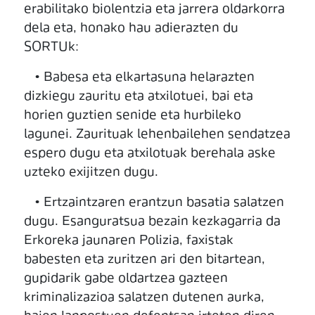
erabilitako biolentzia eta jarrera oldarkorra
dela eta, honako hau adierazten du
SORTUk:
• Babesa eta elkartasuna helarazten
dizkiegu zauritu eta atxilotuei, bai eta
horien guztien senide eta hurbileko
lagunei. Zaurituak lehenbailehen sendatzea
espero dugu eta atxilotuak berehala aske
uzteko exijitzen dugu.
• Ertzaintzaren erantzun basatia salatzen
dugu. Esanguratsua bezain kezkagarria da
Erkoreka jaunaren Polizia, faxistak
babesten eta zuritzen ari den bitartean,
gupidarik gabe oldartzea gazteen
kriminalizazioa salatzen dutenen aurka,