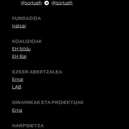
@sortueh
@sortueh
FUNDAZIOA
Iratzar
KOALIZIOAK
EH bildu
EH Bai
EZKER ABERTZALEA
Ernai
LAB
DINAMIKAK ETA PROIEKTUAK
Erria
HARPIDETZA