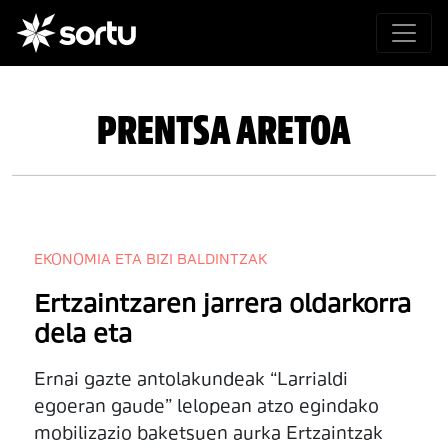
PRENTSA ARETOA
EKONOMIA ETA BIZI BALDINTZAK
Ertzaintzaren jarrera oldarkorra
dela eta
Ernai gazte antolakundeak “Larrialdi
egoeran gaude” lelopean atzo egindako
mobilizazio baketsuen aurka Ertzaintzak