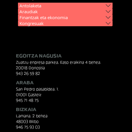
Antolaketa
Araudiak
Finantzak eta ekonomia
Kongresuak
EGOITZA NAGUSIA
Zuatzu enpresa parkea, Easo eraikina 4 behea.
20018 Donostia
943 26 59 82
ARABA
San Pedro pasabidea, 1.
01001 Gasteiz
945 71 48 75
BIZKAIA
Lamana, 2 behea
48003 Bilbo
946 75 93 03