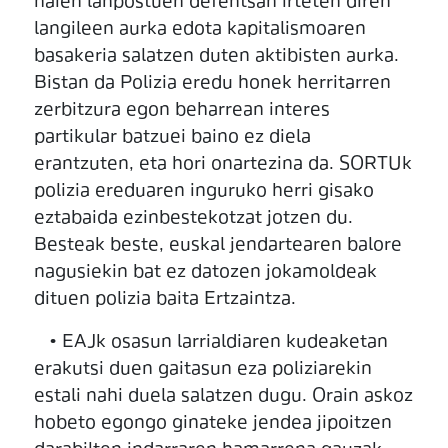
haien lanpostuen defentsan irteten diren
langileen aurka edota kapitalismoaren
basakeria salatzen duten aktibisten aurka.
Bistan da Polizia eredu honek herritarren
zerbitzura egon beharrean interes
partikular batzuei baino ez diela
erantzuten, eta hori onartezina da. SORTUk
polizia ereduaren inguruko herri gisako
eztabaida ezinbestekotzat jotzen du.
Besteak beste, euskal jendartearen balore
nagusiekin bat ez datozen jokamoldeak
dituen polizia baita Ertzaintza.
• EAJk osasun larrialdiaren kudeaketan
erakutsi duen gaitasun eza poliziarekin
estali nahi duela salatzen dugu. Orain askoz
hobeto egongo ginateke jendea jipoitzen