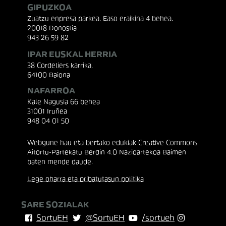
GIPUZKOA
Zuatzu enpresa parkea, Easo eraikina 4 behea.
20018 Donostia
943 26 59 82
IPAR EUSKAL HERRIA
38 Cordeliers karrika.
64100 Baiona
NAFARROA
Kale Nagusia 66 behea
31001 Iruñea
948 04 01 50
Webgune hau eta bertako edukiak Creative Commons
Aitortu-Partekatu Berdin 4.0 Nazioartekoa Baimen
baten mende daude.
Lege oharra eta pribatutasun politika
SARE SOZIALAK
SortuEH
@SortuEH
/sortueh