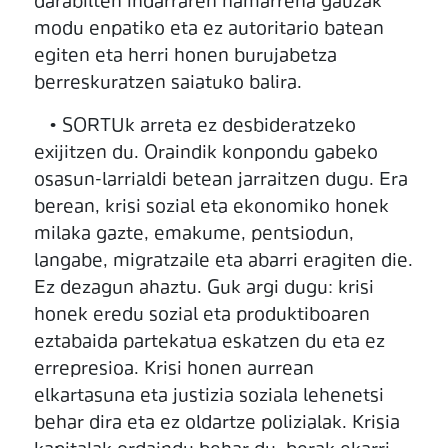
darabilten indarraren hamarrena gauzak
modu enpatiko eta ez autoritario batean
egiten eta herri honen burujabetza
berreskuratzen saiatuko balira.
• SORTUk arreta ez desbideratzeko
exijitzen du. Oraindik konpondu gabeko
osasun-larrialdi betean jarraitzen dugu. Era
berean, krisi sozial eta ekonomiko honek
milaka gazte, emakume, pentsiodun,
langabe, migratzaile eta abarri eragiten die.
Ez dezagun ahaztu. Guk argi dugu: krisi
honek eredu sozial eta produktiboaren
eztabaida partekatua eskatzen du eta ez
errepresioa. Krisi honen aurrean
elkartasuna eta justizia soziala lehenetsi
behar dira eta ez oldartze polizialak. Krisia