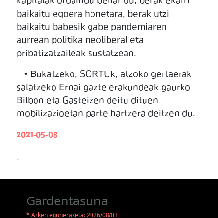
kapitalak ordaindu behar du, berak ekarri
baikaitu egoera honetara, berak utzi
baikaitu babesik gabe pandemiaren
aurrean politika neoliberal eta
pribatizatzaileak sustatzean.
• Bukatzeko, SORTUk, atzoko gertaerak
salatzeko Ernai gazte erakundeak gaurko
Bilbon eta Gasteizen deitu dituen
mobilizazioetan parte hartzera deitzen du.
2021-05-08
-
Gardentasuna
* Azken eguneraketa: 2026/08/03