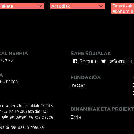
Finantzak 
laketa
Araudiak
ekonomia
KAL HERRIA
SARE SOZIALAK
karrika.
SortuEH
@SortuEH
A
FUNDAZIOA
 66 behea
Iratzar
eta bertako edukiak Creative
DINAMIKAK ETA PROIEK
rtu-Partekatu Berdin 4.0
Erria
 Baimen baten mende daude.
ta pribatutasun politika