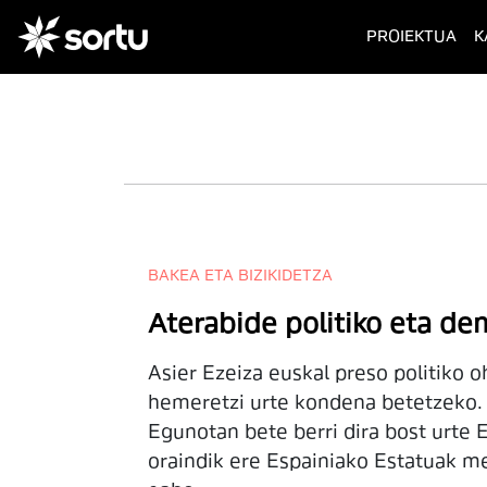
(cur
PROIEKTUA
K
BAKEA ETA BIZIKIDETZA
Aterabide politiko eta de
Asier Ezeiza euskal preso politiko o
hemeretzi urte kondena betetzeko. 
Egunotan bete berri dira bost urte 
oraindik ere Espainiako Estatuak me