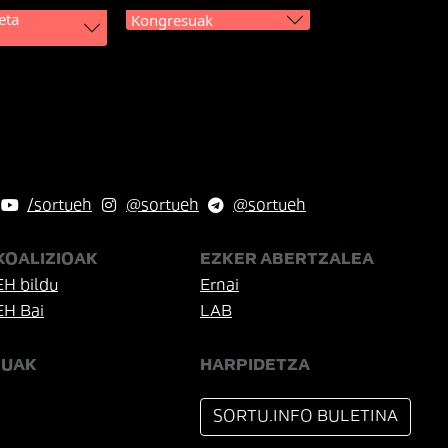
eta
Kongresuak
/sortueh
@sortueh
@sortueh
KOALIZIOAK
EZKER ABERTZALEA
EH bildu
Ernai
EH Bai
LAB
TUAK
HARPIDETZA
SORTU.INFO BULETINA