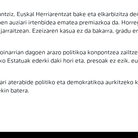
tziz, Euskal Herriarentzat bake eta elkarbizitza de
koen auziari irtenbidea ematea premiazkoa da. Horre
jarraitzean. Ezeizaren kasua ez da bakarra, gradu err
inarrian dagoen arazo politikoa konpontzea zailtzen
o Estatuak ederki daki hori eta, presoak ez ezik, eu
.
ari aterabide politiko eta demokratikoa aurkitzeko 
kin batera.