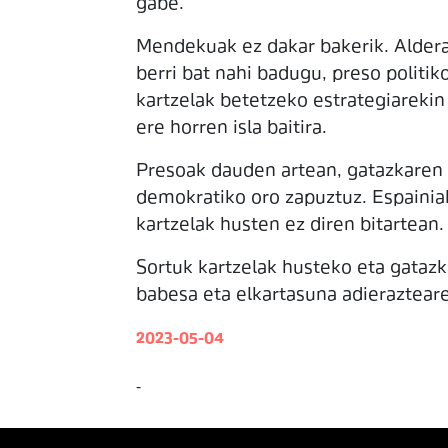
gabe.
Mendekuak ez dakar bakerik. Alderan
berri bat nahi badugu, preso politi
kartzelak betetzeko estrategiarekin 
ere horren isla baitira.
Presoak dauden artean, gatazkaren o
demokratiko oro zapuztuz. Espainiak
kartzelak husten ez diren bitartean
Sortuk kartzelak husteko eta gatazk
babesa eta elkartasuna adierazteare
2023-05-04
-