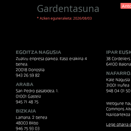
Gardentasuna
Anto
* Azken eguneraketa: 2026/08/03
EGOITZA NAGUSIA
IPAR EUS
Zuatzu enpresa parkea, Easo eraikina 4
38 Cordeliers 
behea.
64100 Baiona
20018 Donostia
NAFARRO
943 26 59 82
Kale Nagusia
ARABA
31001 Iruñea
San Pedro pasabidea, 1.
948 04 01 50
01001 Gasteiz
945 71 48 75
Webgune hau 
Commons Aito
BIZKAIA
Nazioartekoa
Lamana, 2 behea
48003 Bilbo
Lege oharra e
946 75 93 03