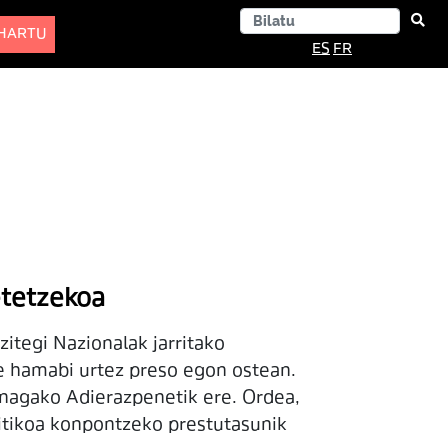
-HARTU
ES
FR
etetzekoa
zitegi Nazionalak jarritako
e hamabi urtez preso egon ostean.
rnagako Adierazpenetik ere. Ordea,
litikoa konpontzeko prestutasunik