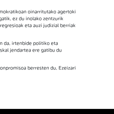
mokratikoan oinarritutako agertoki
gatik, ez du inolako zentzurik
egresioak eta auzi judizial berriak
 da, irtenbide politiko eta
skal jendartea ere gatibu du
konpromisoa berresten du, Ezeizari