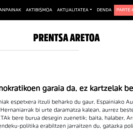
rent)
ANPAINAK
AKTIBISMOA
AKTUALITATEA
DENDA
PARTE
PRENTSA ARETOA
mokratikoen garaia da, ez kartzelak b
hiak espetxera itzuli beharko du gaur, Espainiako Au
Hernaniarrak bi urte daramatza kalean, aurrez best
ETAk bere burua desegin zuenetik; baita, halaber, A
ndeku-politika erabiltzen jarraitzen du, gatazka po