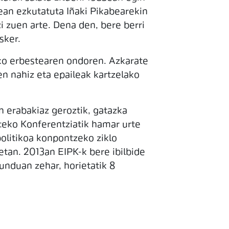
ean ezkutatuta Iñaki Pikabearekin
i zuen arte. Dena den, bere berri
sker.
ako erbestearen ondoren. Azkarate
zen nahiz eta epaileak kartzelako
en erabakiaz geroztik, gatazka
eteko Konferentziatik hamar urte
politikoa konpontzeko ziklo
etan. 2013an EIPK-k bere ibilbide
munduan zehar, horietatik 8