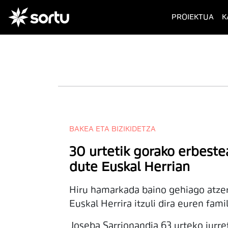
(cur
PROIEKTUA
K
BAKEA ETA BIZIKIDETZA
30 urtetik gorako erbestea
dute Euskal Herrian
Hiru hamarkada baino gehiago atzer
Euskal Herrira itzuli dira euren fami
Joseba Sarrionandia 63 urteko iurret