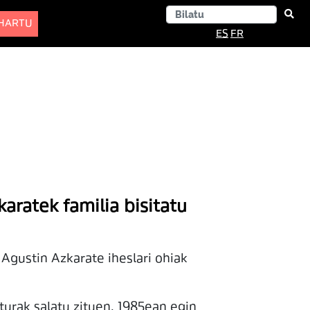
-HARTU
ES
FR
aratek familia bisitatu
Agustin Azkarate iheslari ohiak
rturak salatu zituen. 1985ean egin