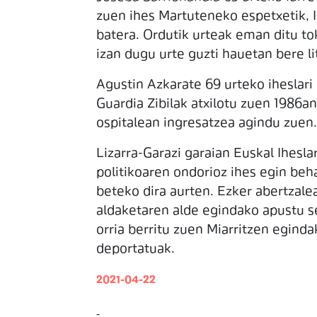
zuen ihes Martuteneko espetxetik, 
batera. Ordutik urteak eman ditu to
izan dugu urte guzti hauetan bere lit
Agustin Azkarate 69 urteko iheslari
Guardia Zibilak atxilotu zuen 1986an
ospitalean ingresatzea agindu zuen.
Lizarra-Garazi garaian Euskal Ihesla
politikoaren ondorioz ihes egin beha
beteko dira aurten. Ezker abertzale
aldaketaren alde egindako apustu se
orria berritu zuen Miarritzen eginda
deportatuak.
2021-04-22
-