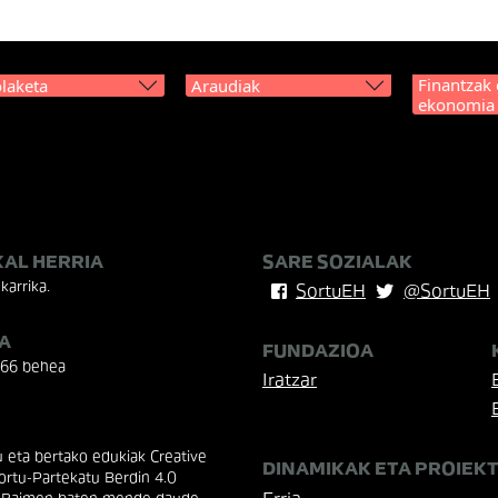
Finantzak 
laketa
Araudiak
ekonomia
KAL HERRIA
SARE SOZIALAK
karrika.
SortuEH
@SortuEH
A
FUNDAZIOA
 66 behea
Iratzar
eta bertako edukiak Creative
DINAMIKAK ETA PROIEK
rtu-Partekatu Berdin 4.0