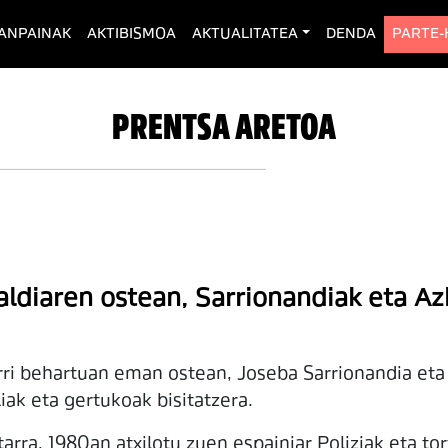
rent)
ANPAINAK
AKTIBISMOA
AKTUALITATEA
DENDA
PARTE
PRENTSA ARETOA
ldiaren ostean, Sarrionandiak eta Azk
ri behartuan eman ostean, Joseba Sarrionandia eta 
liak eta gertukoak bisitatzera.
arra, 1980an atxilotu zuen espainiar Poliziak eta to