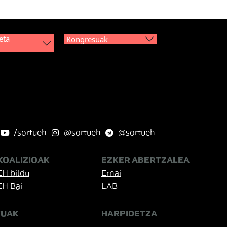
eta
Kongresuak
/sortueh
@sortueh
@sortueh
KOALIZIOAK
EZKER ABERTZALEA
EH bildu
Ernai
EH Bai
LAB
TUAK
HARPIDETZA