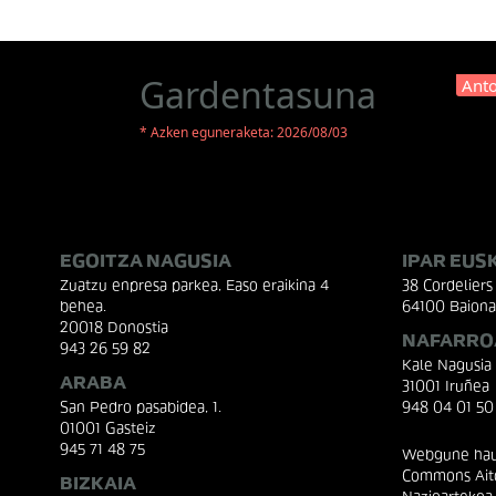
Gardentasuna
Anto
* Azken eguneraketa: 2026/08/03
EGOITZA NAGUSIA
IPAR EUS
Zuatzu enpresa parkea, Easo eraikina 4
38 Cordeliers 
behea.
64100 Baiona
20018 Donostia
NAFARRO
943 26 59 82
Kale Nagusia
ARABA
31001 Iruñea
San Pedro pasabidea, 1.
948 04 01 50
01001 Gasteiz
945 71 48 75
Webgune hau 
Commons Aito
BIZKAIA