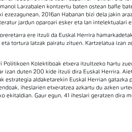
Imanol Larzabalen kontzertu baten ostean bafle bat
ki ezezagunean, 2016an Habanan bizi dela jakin araz
eratur jardun oparoari esker eta lan intelektualari e
 oreretarra ere itzuli da Euskal Herrira hamarkadet
 eta tortura latzak pairatu zituen. Kartzelatua izan 
ri Politikoen Kolektiboak etxera itzultzeko hartu zu
r izan duten 200 kide itzuli dira Euskal Herrira. Ai
ak estrategia aldaketarekin Euskal Herrian gatazka 
ndoak, iheslarien etxeratzea azkartu du azken urte
ko ekitaldian. Gaur egun, 41 iheslari geratzen dira 