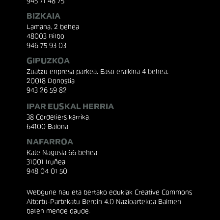
945 71 48 75
BIZKAIA
Lamana, 2 behea
48003 Bilbo
946 75 93 03
GIPUZKOA
Zuatzu enpresa parkea, Easo eraikina 4 behea.
20018 Donostia
943 26 59 82
IPAR EUSKAL HERRIA
38 Cordeliers karrika.
64100 Baiona
NAFARROA
Kale Nagusia 66 behea
31001 Iruñea
948 04 01 50
Webgune hau eta bertako edukiak Creative Commons
Aitortu-Partekatu Berdin 4.0 Nazioartekoa Baimen
baten mende daude.