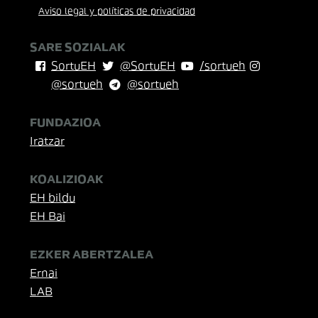
Aviso legal y políticas de privacidad
SARE SOZIALAK
SortuEH
@SortuEH
/sortueh
@sortueh
@sortueh
FUNDAZIOA
Iratzar
KOALIZIOAK
EH bildu
EH Bai
EZKER ABERTZALEA
Ernai
LAB